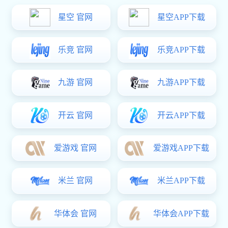
SAFETY CHANGE OF LIFE
专业成就品质 安全改变生活
富联娱乐_富联娱乐-富联平台中国代理加盟「官网」 - pgfl成立于
2013年，
是一家集锁具等安防产品研发、制造、销售与服务一体化的现代化
科技企业。
企业拥有现代化的锁具产业园，占地面积15亩，建筑面积两万余平
方米，
座落于有着“中国锁都”之称的浙江省温州市平阳县滨海新区。
富联娱乐:Read
more+
企业历程
+
传承着浙江美利保锁业有限公司 10余年的富联娱乐历程
企业荣誉
+