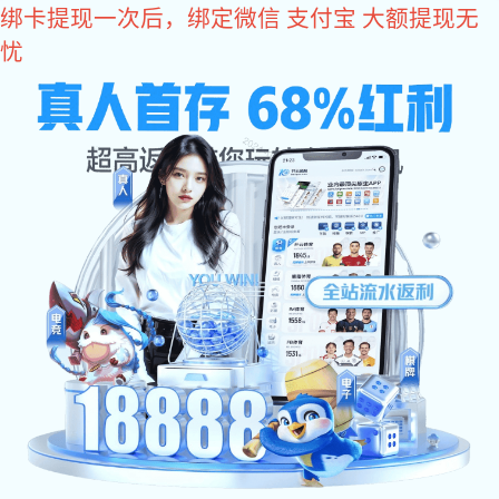
富联娱乐
ABOUT US
关于富联娱乐
PROFESSIONAL
ACHIEVEMENT QUALITY