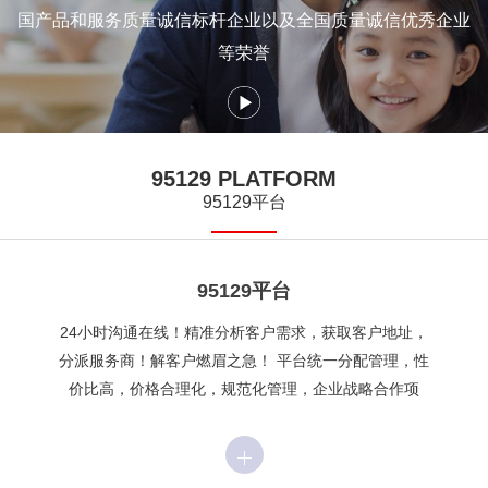
国产品和服务质量诚信标杆企业以及全国质量诚信优秀企业
等荣誉
95129 PLATFORM
95129平台
95129平台
24小时沟通在线！精准分析客户需求，获取客户地址，
分派服务商！解客户燃眉之急！ 平台统一分配管理，性
价比高，价格合理化，规范化管理，企业战略合作项
目，产品售后有保障。