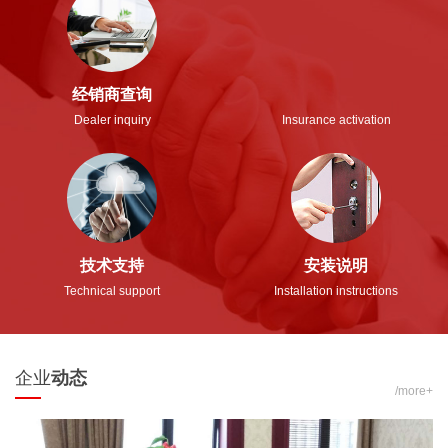
经销商查询
Dealer inquiry
Insurance activation
技术支持
安装说明
Technical support
Installation instructions
企业
动态
/more+